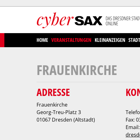
Cookies management panel
HOME
VERANSTALTUNGEN
KLEINANZEIGEN
STAD
FRAUENKIRCHE
ADRESSE
KO
Frauenkirche
Georg-Treu-Platz 3
Telefo
01067 Dresden (Altstadt)
Fax: 0
Email
dresd