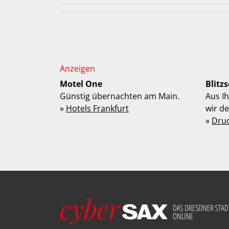
Motel One
Blitz
Günstig übernachten am Main.
Aus I
»
Hotels Frankfurt
wir d
»
Dru