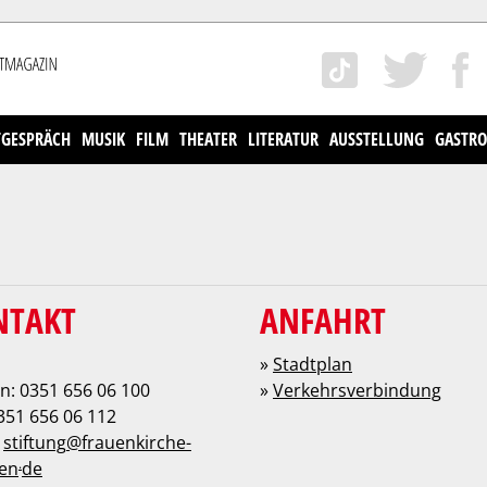
TGESPRÄCH
MUSIK
FILM
THEATER
LITERATUR
AUSSTELLUNG
GASTRO
NTAKT
ANFAHRT
»
Stadtplan
n: 0351 656 06 100
»
Verkehrsverbindung
351 656 06 112
:
stiftung
@
frauenkirche-
.
en
de