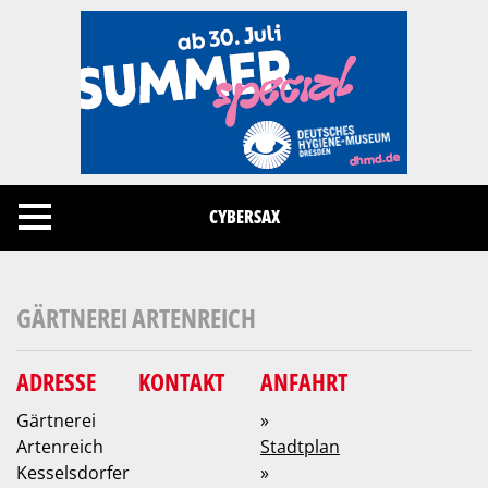
Cookies management panel
CYBERSAX
GÄRTNEREI ARTENREICH
ADRESSE
KONTAKT
ANFAHRT
Gärtnerei
»
Artenreich
Stadtplan
Kesselsdorfer
»