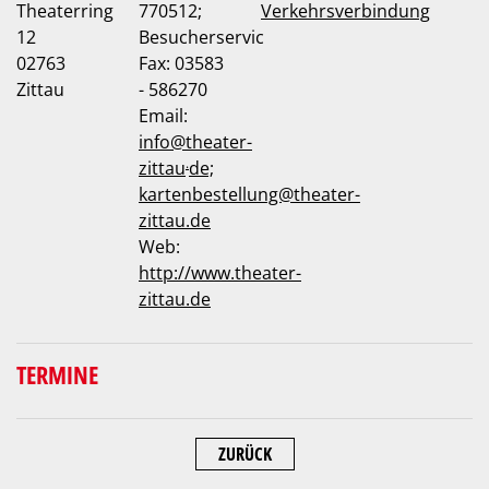
Theaterring
770512;
Verkehrsverbindung
12
Besucherservic
02763
Fax: 03583
Zittau
- 586270
Email:
info
@
theater-
.
zittau
de;
kartenbestellung@theater-
zittau.de
Web:
http://www.theater-
zittau.de
TERMINE
ZURÜCK