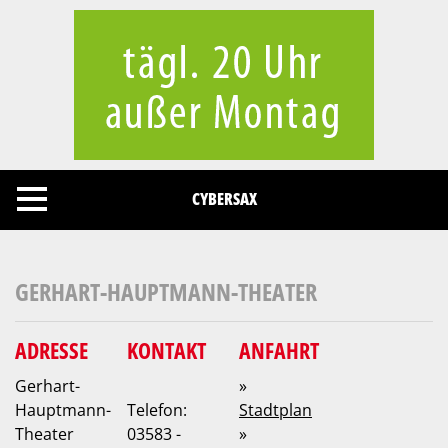
Cookies management panel
CYBERSAX
GERHART-HAUPTMANN-THEATER
ADRESSE
KONTAKT
ANFAHRT
Gerhart-
»
Hauptmann-
Telefon:
Stadtplan
Theater
03583 -
»