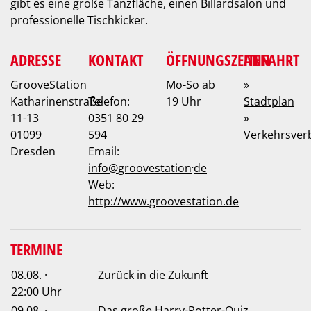
gibt es eine große Tanzfläche, einen Billardsalon und
professionelle Tischkicker.
ADRESSE
KONTAKT
ÖFFNUNGSZEITEN
ANFAHRT
GrooveStation
Mo-So ab
»
Katharinenstraße
Telefon:
19 Uhr
Stadtplan
11-13
0351 80 29
»
01099
594
Verkehrsver
Dresden
Email:
.
info
@
groovestation
de
Web:
http://www.groovestation.de
TERMINE
08.08. ·
Zurück in die Zukunft
22:00 Uhr
09.08. ·
Das große Harry-Potter-Quiz