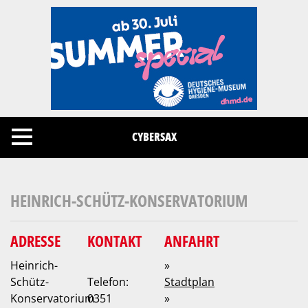
Cookies management panel
CYBERSAX
HEINRICH-SCHÜTZ-KONSERVATORIUM
ADRESSE
KONTAKT
ANFAHRT
Heinrich-
»
Schütz-
Telefon:
Stadtplan
Konservatorium
0351
»