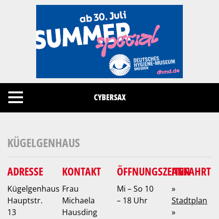
Cookies management panel
CYBERSAX
KÜGELGENHAUS
ADRESSE
KONTAKT
ÖFFNUNGSZEITEN
ANFAHRT
Kügelgenhaus
Frau
Mi – So 10
»
Hauptstr.
Michaela
– 18 Uhr
Stadtplan
13
Hausding
»