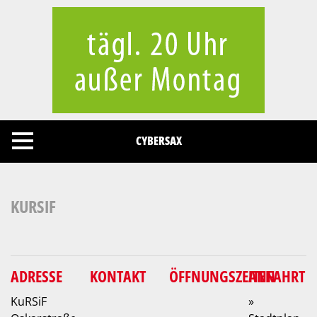
Cookies management panel
CYBERSAX
KURSIF
ADRESSE
KONTAKT
ÖFFNUNGSZEITEN
ANFAHRT
KuRSiF
»