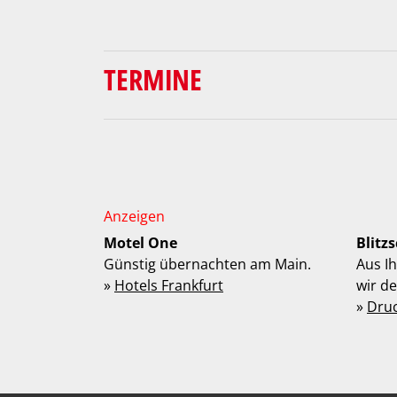
TERMINE
Motel One
Blitz
Günstig übernachten am Main.
Aus I
»
Hotels Frankfurt
wir d
»
Dru