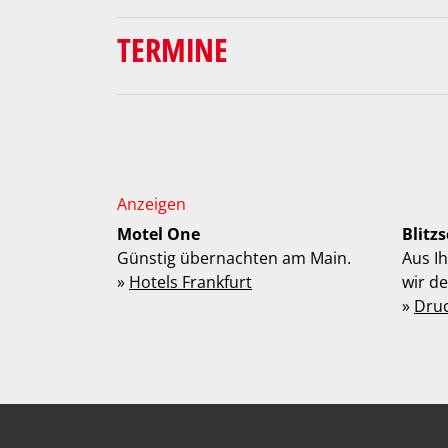
TERMINE
Motel One
Blitz
Günstig übernachten am Main.
Aus I
»
Hotels Frankfurt
wir d
»
Dru