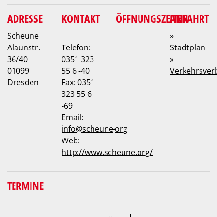
ADRESSE
KONTAKT
ÖFFNUNGSZEITEN
ANFAHRT
Scheune
»
Alaunstr.
Telefon:
Stadtplan
36/40
0351 323
»
01099
55 6 -40
Verkehrsver
Dresden
Fax: 0351
323 55 6
-69
Email:
.
info
@
scheune
org
Web:
http://www.scheune.org/
TERMINE