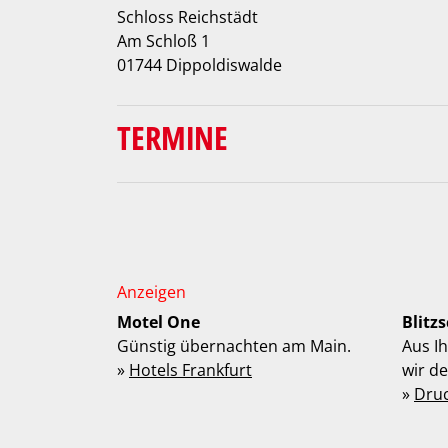
Schloss Reichstädt
Am Schloß 1
01744 Dippoldiswalde
TERMINE
Motel One
Blitz
Günstig übernachten am Main.
Aus I
»
Hotels Frankfurt
wir d
»
Dru