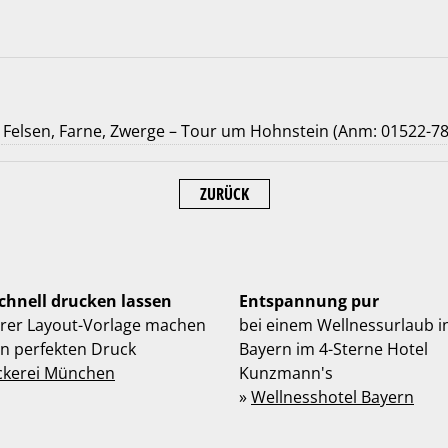
Felsen, Farne, Zwerge – Tour um Hohnstein (Anm: 01522-7
ZURÜCK
schnell drucken lassen
Entspannung pur
hrer Layout-Vorlage machen
bei einem Wellnessurlaub i
en perfekten Druck
Bayern im 4-Sterne Hotel
ckerei München
Kunzmann's
»
Wellnesshotel Bayern