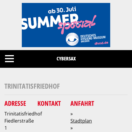
Cookies management panel
CYBERSAX
TRINITATISFRIEDHOF
ADRESSE
KONTAKT
ANFAHRT
Trinitatisfriedhof
»
Fiedlerstraße
Stadtplan
1
»