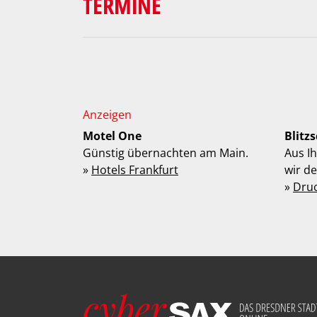
TERMINE
Motel One
Blitz
Günstig übernachten am Main.
Aus I
»
Hotels Frankfurt
wir d
»
Dru