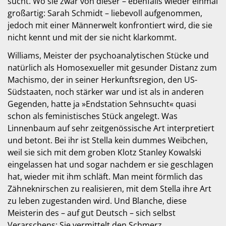
sucht. Wo sie zwar von dieser – ebenfalls wieder einmal
großartig: Sarah Schmidt – liebevoll aufgenommen,
jedoch mit einer Männerwelt konfrontiert wird, die sie
nicht kennt und mit der sie nicht klarkommt.
Williams, Meister der psychoanalytischen Stücke und
natürlich als Homosexueller mit gesunder Distanz zum
Machismo, der in seiner Herkunftsregion, den US-
Südstaaten, noch stärker war und ist als in anderen
Gegenden, hatte ja »Endstation Sehnsucht« quasi
schon als feministisches Stück angelegt. Was
Linnenbaum auf sehr zeitgenössische Art interpretiert
und betont. Bei ihr ist Stella kein dummes Weibchen,
weil sie sich mit dem groben Klotz Stanley Kowalski
eingelassen hat und sogar nachdem er sie geschlagen
hat, wieder mit ihm schläft. Man meint förmlich das
Zähneknirschen zu realisieren, mit dem Stella ihre Art
zu leben zugestanden wird. Und Blanche, diese
Meisterin des – auf gut Deutsch – sich selbst
Verarschens: Sie vermittelt den Schmerz,