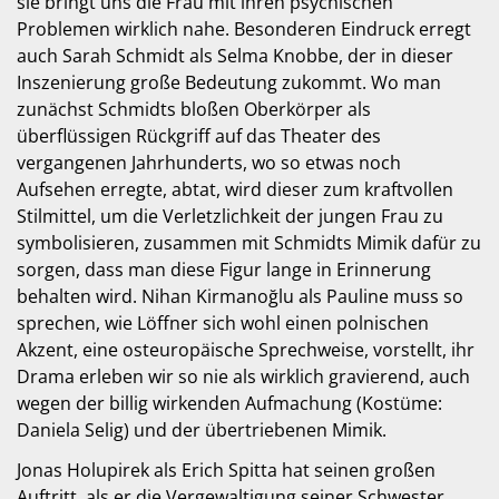
sie bringt uns die Frau mit ihren psychischen
Problemen wirklich nahe. Besonderen Eindruck erregt
auch Sarah Schmidt als Selma Knobbe, der in dieser
Inszenierung große Bedeutung zukommt. Wo man
zunächst Schmidts bloßen Oberkörper als
überflüssigen Rückgriff auf das Theater des
vergangenen Jahrhunderts, wo so etwas noch
Aufsehen erregte, abtat, wird dieser zum kraftvollen
Stilmittel, um die Verletzlichkeit der jungen Frau zu
symbolisieren, zusammen mit Schmidts Mimik dafür zu
sorgen, dass man diese Figur lange in Erinnerung
behalten wird. Nihan Kirmanoğlu als Pauline muss so
sprechen, wie Löffner sich wohl einen polnischen
Akzent, eine osteuropäische Sprechweise, vorstellt, ihr
Drama erleben wir so nie als wirklich gravierend, auch
wegen der billig wirkenden Aufmachung (Kostüme:
Daniela Selig) und der übertriebenen Mimik.
Jonas Holupirek als Erich Spitta hat seinen großen
Auftritt, als er die Vergewaltigung seiner Schwester