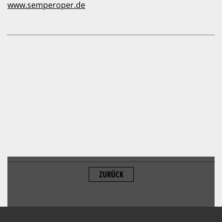
www.semperoper.de
ZURÜCK
ALLOW
YouTube is disabled.