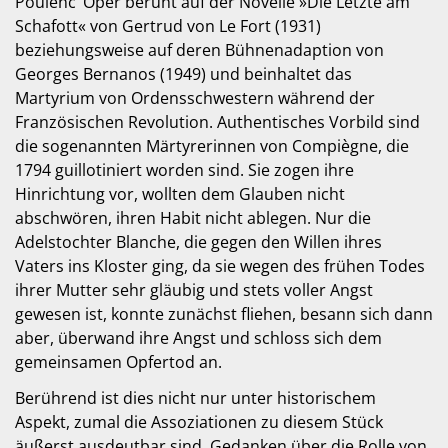
Poulenc’ Oper beruht auf der Novelle »Die Letzte am
Schafott« von Gertrud von Le Fort (1931)
beziehungsweise auf deren Bühnenadaption von
Georges Bernanos (1949) und beinhaltet das
Martyrium von Ordensschwestern während der
Französischen Revolution. Authentisches Vorbild sind
die sogenannten Märtyrerinnen von Compiègne, die
1794 guillotiniert worden sind. Sie zogen ihre
Hinrichtung vor, wollten dem Glauben nicht
abschwören, ihren Habit nicht ablegen. Nur die
Adelstochter Blanche, die gegen den Willen ihres
Vaters ins Kloster ging, da sie wegen des frühen Todes
ihrer Mutter sehr gläubig und stets voller Angst
gewesen ist, konnte zunächst fliehen, besann sich dann
aber, überwand ihre Angst und schloss sich dem
gemeinsamen Opfertod an.
Berührend ist dies nicht nur unter historischem
Aspekt, zumal die Assoziationen zu diesem Stück
äußerst ausdeutbar sind. Gedanken über die Rolle von