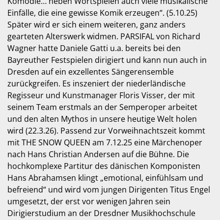
Komödie… neben Wortspielen auch viele musikalische
Einfälle, die eine gewisse Komik erzeugen“. (5.10.25)
Später wird er sich einem weiteren, ganz anders
gearteten Alterswerk widmen. PARSIFAL von Richard
Wagner hatte Daniele Gatti u.a. bereits bei den
Bayreuther Festspielen dirigiert und kann nun auch in
Dresden auf ein exzellentes Sängerensemble
zurückgreifen. Es inszeniert der niederländische
Regisseur und Kunstmanager Floris Visser, der mit
seinem Team erstmals an der Semperoper arbeitet
und den alten Mythos in unsere heutige Welt holen
wird (22.3.26). Passend zur Vorweihnachtszeit kommt
mit THE SNOW QUEEN am 7.12.25 eine Märchenoper
nach Hans Christian Andersen auf die Bühne. Die
hochkomplexe Partitur des dänischen Komponisten
Hans Abrahamsen klingt „emotional, einfühlsam und
befreiend“ und wird vom jungen Dirigenten Titus Engel
umgesetzt, der erst vor wenigen Jahren sein
Dirigierstudium an der Dresdner Musikhochschule