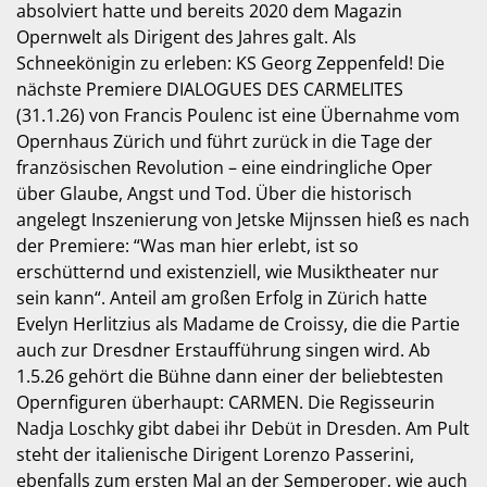
absolviert hatte und bereits 2020 dem Magazin
Opernwelt als Dirigent des Jahres galt. Als
Schneekönigin zu erleben: KS Georg Zeppenfeld! Die
nächste Premiere DIALOGUES DES CARMELITES
(31.1.26) von Francis Poulenc ist eine Übernahme vom
Opernhaus Zürich und führt zurück in die Tage der
französischen Revolution – eine eindringliche Oper
über Glaube, Angst und Tod. Über die historisch
angelegt Inszenierung von Jetske Mijnssen hieß es nach
der Premiere: “Was man hier erlebt, ist so
erschütternd und existenziell, wie Musiktheater nur
sein kann“. Anteil am großen Erfolg in Zürich hatte
Evelyn Herlitzius als Madame de Croissy, die die Partie
auch zur Dresdner Erstaufführung singen wird. Ab
1.5.26 gehört die Bühne dann einer der beliebtesten
Opernfiguren überhaupt: CARMEN. Die Regisseurin
Nadja Loschky gibt dabei ihr Debüt in Dresden. Am Pult
steht der italienische Dirigent Lorenzo Passerini,
ebenfalls zum ersten Mal an der Semperoper, wie auch