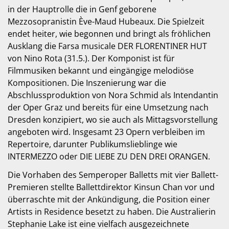
in der Hauptrolle die in Genf geborene
Mezzosopranistin Ève-Maud Hubeaux. Die Spielzeit
endet heiter, wie begonnen und bringt als fröhlichen
Ausklang die Farsa musicale DER FLORENTINER HUT
von Nino Rota (31.5.). Der Komponist ist für
Filmmusiken bekannt und eingängige melodiöse
Kompositionen. Die Inszenierung war die
Abschlussproduktion von Nora Schmid als Intendantin
der Oper Graz und bereits für eine Umsetzung nach
Dresden konzipiert, wo sie auch als Mittagsvorstellung
angeboten wird. Insgesamt 23 Opern verbleiben im
Repertoire, darunter Publikumslieblinge wie
INTERMEZZO oder DIE LIEBE ZU DEN DREI ORANGEN.
Die Vorhaben des Semperoper Balletts mit vier Ballett-
Premieren stellte Ballettdirektor Kinsun Chan vor und
überraschte mit der Ankündigung, die Position einer
Artists in Residence besetzt zu haben. Die Australierin
Stephanie Lake ist eine vielfach ausgezeichnete