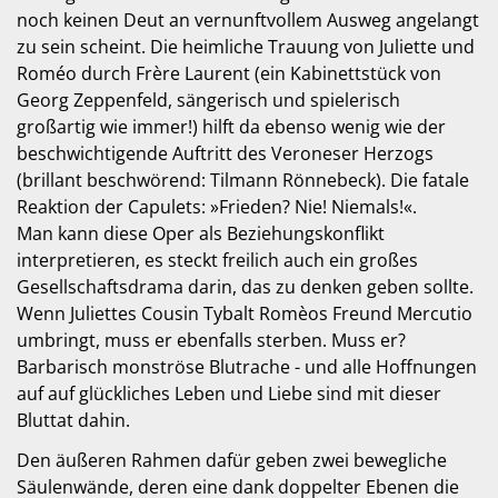
noch keinen Deut an vernunftvollem Ausweg angelangt
zu sein scheint. Die heimliche Trauung von Juliette und
Roméo durch Frère Laurent (ein Kabinettstück von
Georg Zeppenfeld, sängerisch und spielerisch
großartig wie immer!) hilft da ebenso wenig wie der
beschwichtigende Auftritt des Veroneser Herzogs
(brillant beschwörend: Tilmann Rönnebeck). Die fatale
Reaktion der Capulets: »Frieden? Nie! Niemals!«.
Man kann diese Oper als Beziehungskonflikt
interpretieren, es steckt freilich auch ein großes
Gesellschaftsdrama darin, das zu denken geben sollte.
Wenn Juliettes Cousin Tybalt Romèos Freund Mercutio
umbringt, muss er ebenfalls sterben. Muss er?
Barbarisch monströse Blutrache - und alle Hoffnungen
auf auf glückliches Leben und Liebe sind mit dieser
Bluttat dahin.
Den äußeren Rahmen dafür geben zwei bewegliche
Säulenwände, deren eine dank doppelter Ebenen die