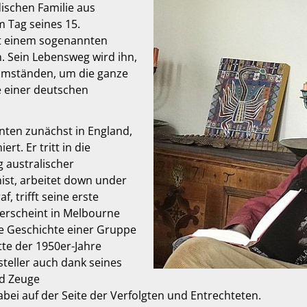
dischen Familie aus
m Tag seines 15.
it einem sogenannten
. Sein Lebensweg wird ihn,
 Umständen, um die ganze
e einer deutschen
anten zunächst in England,
rt. Er tritt in die
g australischer
st, arbeitet down under
, trifft seine erste
 erscheint in Melbourne
ie Geschichte einer Gruppe
te der 1950er-Jahre
tsteller auch dank seines
rd Zeuge
abei auf der Seite der Verfolgten und Entrechteten.