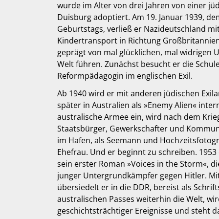
wurde im Alter von drei Jahren von einer jü
Duisburg adoptiert. Am 19. Januar 1939, de
Geburtstags, verließ er Nazideutschland m
Kindertransport in Richtung Großbritannien
geprägt von mal glücklichen, mal widrigen
Welt führen. Zunächst besucht er die Schul
Reformpädagogin im englischen Exil.
Ab 1940 wird er mit anderen jüdischen Exil
später in Australien als »Enemy Alien« internie
australische Armee ein, wird nach dem Krie
Staatsbürger, Gewerkschafter und Kommuni
im Hafen, als Seemann und Hochzeitsfotograf
Ehefrau. Und er beginnt zu schreiben. 1953
sein erster Roman »Voices in the Storm«, d
junger Untergrundkämpfer gegen Hitler. Mit
übersiedelt er in die DDR, bereist als Schrif
australischen Passes weiterhin die Welt, wi
geschichtsträchtiger Ereignisse und steht d