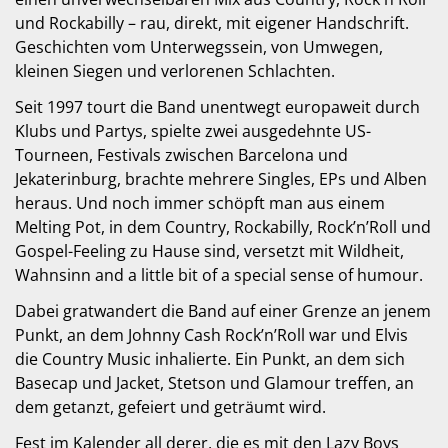
und Rockabilly – rau, direkt, mit eigener Handschrift.
Geschichten vom Unterwegssein, von Umwegen,
kleinen Siegen und verlorenen Schlachten.
Seit 1997 tourt die Band unentwegt europaweit durch
Klubs und Partys, spielte zwei ausgedehnte US-
Tourneen, Festivals zwischen Barcelona und
Jekaterinburg, brachte mehrere Singles, EPs und Alben
heraus. Und noch immer schöpft man aus einem
Melting Pot, in dem Country, Rockabilly, Rock’n’Roll und
Gospel-Feeling zu Hause sind, versetzt mit Wildheit,
Wahnsinn and a little bit of a special sense of humour.
Dabei gratwandert die Band auf einer Grenze an jenem
Punkt, an dem Johnny Cash Rock’n’Roll war und Elvis
die Country Music inhalierte. Ein Punkt, an dem sich
Basecap und Jacket, Stetson und Glamour treffen, an
dem getanzt, gefeiert und geträumt wird.
Fest im Kalender all derer, die es mit den Lazy Boys