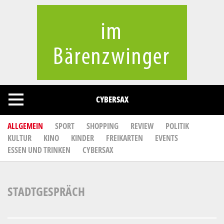
Cookies management panel
CYBERSAX
ALLGEMEIN
SPORT
SHOPPING
REVIEW
POLITIK
KULTUR
KINO
KINDER
FREIKARTEN
EVENTS
ESSEN UND TRINKEN
CYBERSAX
STADTGESPRÄCH