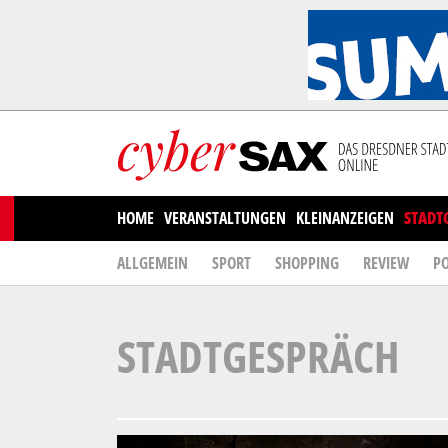
Cookies management panel
HOME
VERANSTALTUNGEN
KLEINANZEIGEN
STADT
ALLGEMEIN
SPORT
SHOPPING
REVIEW
PO
STADTGESPRÄCH