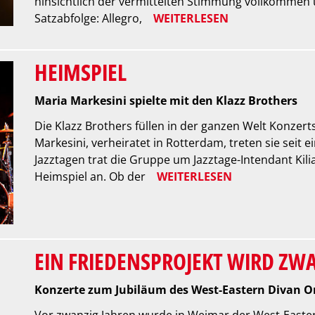
hinsichtlich der vermittelten Stimmung vollkommen un
Satzabfolge: Allegro,
WEITERLESEN
HEIMSPIEL
Maria Markesini spielte mit den Klazz Brothers
Die Klazz Brothers füllen in der ganzen Welt Konzert
Markesini, verheiratet in Rotterdam, treten sie seit e
Jazztagen trat die Gruppe um Jazztage-Intendant Kili
Heimspiel an. Ob der
WEITERLESEN
EIN FRIEDENSPROJEKT WIRD ZW
Konzerte zum Jubiläum des West-Eastern Divan O
Vor zwanzig Jahren wurde in Weimar der West-Easte