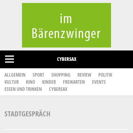
Cookies management panel
CYBERSAX
ALLGEMEIN
SPORT
SHOPPING
REVIEW
POLITIK
KULTUR
KINO
KINDER
FREIKARTEN
EVENTS
ESSEN UND TRINKEN
CYBERSAX
STADTGESPRÄCH