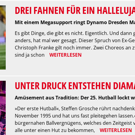
DREI FAHNEN FÜR EIN HALLELUJ
Mit einem Megasupport ringt Dynamo Dresden 
Es gibt Dinge, die gibt es nicht. Eigentlich. Und dann
anders, hat mal wer gesagt. Dieser Spruch von Ex-Ge
Christoph Franke gilt noch immer. Zwei Choreos an 
sind ja schon
WEITERLESEN
UNTER DRUCK ENTSTEHEN DIA
Amüsement aus Tradition: Der 25. Hutball lockt w
»Der erste Hutball«, Steffen Grosche rührt nachdenkl
November 1995 und hat uns fast pleitegehen lassen.
bürgernahen Ballvergnügens, welches den Zeitgeist v
alle unter einen Hut zu bekommen,
WEITERLESEN