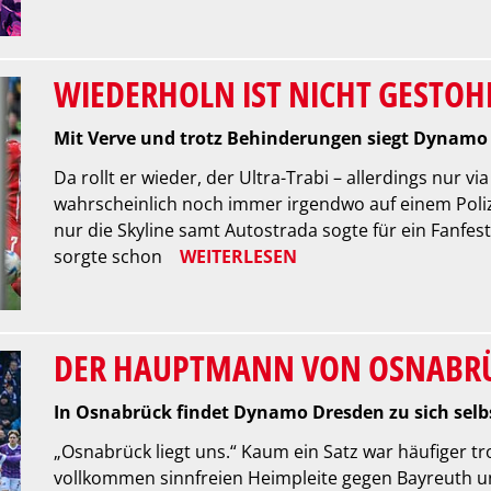
WIEDERHOLN IST NICHT GESTOH
Mit Verve und trotz Behinderungen siegt Dynamo
Da rollt er wieder, der Ultra-Trabi – allerdings nur vi
wahrscheinlich noch immer irgendwo auf einem Poliz
nur die Skyline samt Autostrada sogte für ein Fanfes
sorgte schon
WEITERLESEN
DER HAUPTMANN VON OSNABR
In Osnabrück findet Dynamo Dresden zu sich selb
„Osnabrück liegt uns.“ Kaum ein Satz war häufiger t
vollkommen sinnfreien Heimpleite gegen Bayreuth u