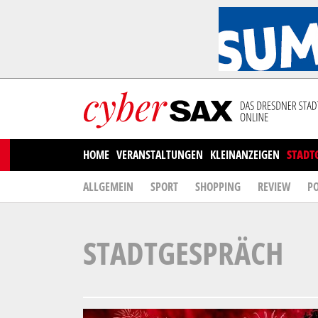
Cookies management panel
HOME
VERANSTALTUNGEN
KLEINANZEIGEN
STADT
ALLGEMEIN
SPORT
SHOPPING
REVIEW
PO
STADTGESPRÄCH